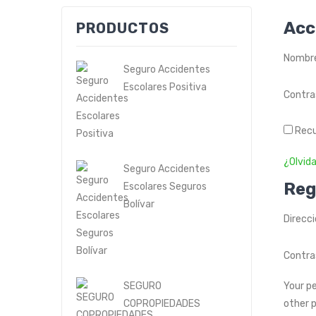
Acc
PRODUCTOS
Nombre
Seguro Accidentes
Escolares Positiva
Contr
Rec
¿Olvid
Seguro Accidentes
Reg
Escolares Seguros
Bolívar
Direcc
Contr
SEGURO
Your p
COPROPIEDADES
other 