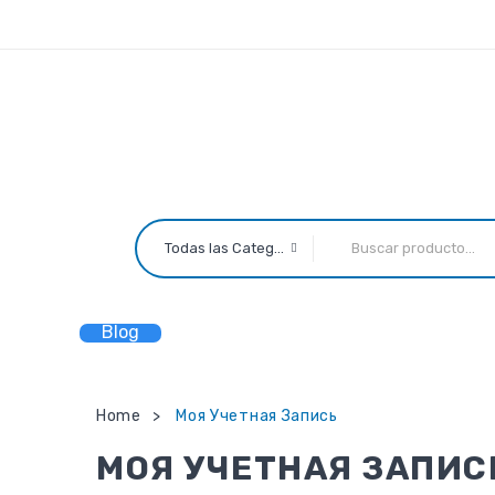
Linea de atención:
Teléfonos:
(57) 3156241527, (57) 3165799
Todas las Categorías
Blog
Home
Моя Учетная Запись
>
МОЯ УЧЕТНАЯ ЗАПИС