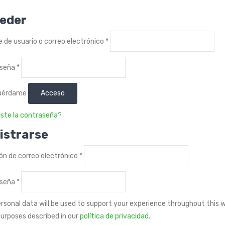
eder
Obligatorio
 de usuario o correo electrónico
*
Obligatorio
aseña
*
uérdame
Acceso
aste la contraseña?
istrarse
Obligatorio
ión de correo electrónico
*
Obligatorio
aseña
*
ersonal data will be used to support your experience throughout this
purposes described in our
política de privacidad
.