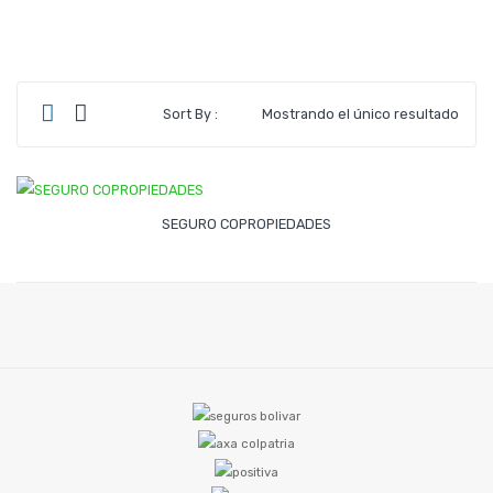
AFILIACION ARL
ARL SEGUROS BOLIVAR
ARL POSITIVA
Sort By :
Mostrando el único resultado
ARL AXA COLPATRIA
ARL COLMENA SEGUROS
Leer Más
SEGURO COPROPIEDADES
TRASLADO ARL
ARL SEGUROS BOLIVAR
ARL POSITIVA
ARL AXA COLPATRIA
ARL COLMENA SEGUROS
INTERMEDIACIÓN ARL
SERVICIO INTERMEDIACION ARL