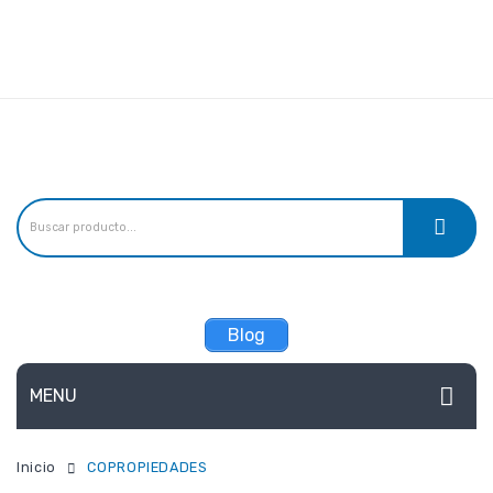
Linea de atención:
Teléfonos:
(57) 3156241527, (57) 3165799798,
Email:
estandarseguros@gmail.com
Blog
MENU
ARL
Inicio
COPROPIEDADES