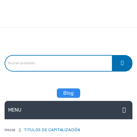
Linea de atención:
Teléfonos:
(57) 3156241527, (57) 3165799798,
Email:
estandarseguros@gmail.com
Blog
MENU
ARL
Inicio
TITULOS DE CAPITALIZACIÓN