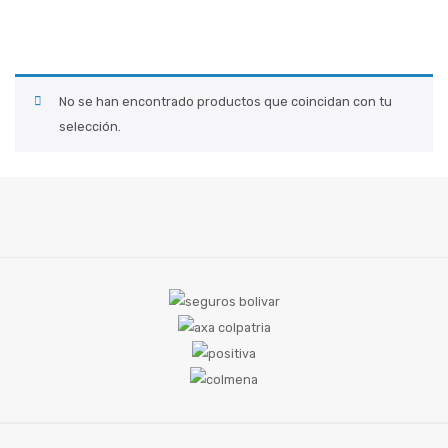
AFILIACION ARL
ARL SEGUROS BOLIVAR
ARL POSITIVA
No se han encontrado productos que coincidan con tu
selección.
ARL AXA COLPATRIA
ARL COLMENA SEGUROS
TRASLADO ARL
ARL SEGUROS BOLIVAR
ARL POSITIVA
ARL AXA COLPATRIA
ARL COLMENA SEGUROS
INTERMEDIACIÓN ARL
SERVICIO INTERMEDIACION ARL