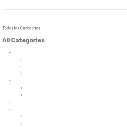
Linea de atención:
Teléfonos:
(57) 3156241527, (57) 31657997
Todas las Categorías
All Categories
ARL
TRASLADO ARL
INTERMEDIACIÓN ARL
AFILIACION ARL
SALUD
SEGUROS BOLIVAR
AXA COLPATRIA
VIAJE
CARRO
SEGUROS BOLIVAR
AXA COLPATRIA