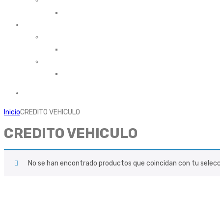
AXA COLPATRIA
SEGURO COPROPIEDADES
ACCIDENTES ESCOLARES
SEGUROS BOLIVAR
Seguro Accidentes Escolares Seguros Bolívar
POSITIVA
Seguro Accidentes Escolares Positiva
Inicio
CREDITO VEHICULO
CREDITO VEHICULO
No se han encontrado productos que coincidan con tu selecc