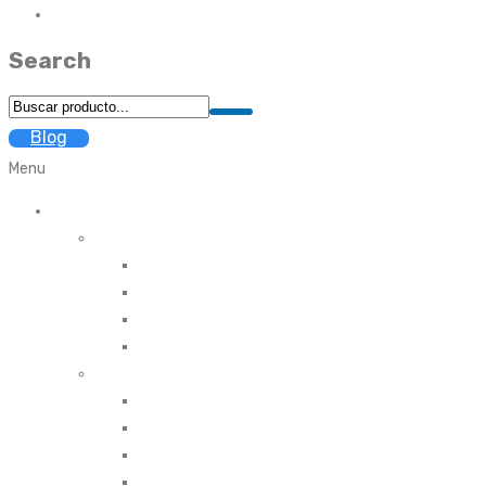
TITULOS DE CAPITALIZACIÓN
Search
Blog
Menu
ARL
AFILIACION ARL
ARL SEGUROS BOLIVAR
ARL POSITIVA
ARL AXA COLPATRIA
ARL COLMENA SEGUROS
TRASLADO ARL
ARL SEGUROS BOLIVAR
ARL POSITIVA
ARL AXA COLPATRIA
ARL COLMENA SEGUROS