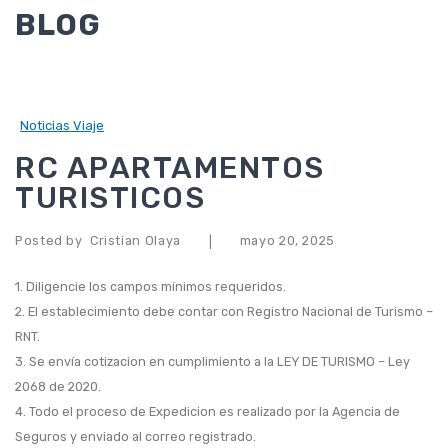
AFILIACION ARL
BLOG
ARL SEGUROS BOLIVAR
ARL POSITIVA
Noticias Viaje
ARL AXA COLPATRIA
RC APARTAMENTOS
ARL COLMENA SEGUROS
TURISTICOS
TRASLADO ARL
Posted by
Cristian Olaya
mayo 20, 2025
|
ARL SEGUROS BOLIVAR
1. Diligencie los campos mínimos requeridos.
ARL POSITIVA
2. El establecimiento debe contar con Registro Nacional de Turismo –
ARL AXA COLPATRIA
RNT.
3. Se envía cotizacion en cumplimiento a la LEY DE TURISMO – Ley
ARL COLMENA SEGUROS
2068 de 2020.
INTERMEDIACIÓN ARL
4. Todo el proceso de Expedicion es realizado por la Agencia de
Seguros y enviado al correo registrado.
SERVICIO INTERMEDIACION ARL