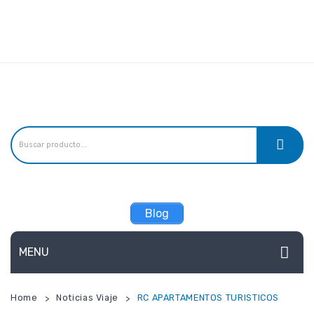
Linea de atención:
Teléfonos:
(57) 3156241527, (57) 3165799798,
Email:
estandarseguros@gmail.com
Blog
MENU
ARL
Home
Noticias Viaje
RC APARTAMENTOS TURISTICOS
>
>