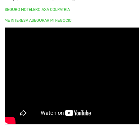
AXA COLPATRIA
SEGURO HOTELERO AXA COLPATRIA
SEGURO COPROPIEDADES
ME INTERESA ASEGURAR MI NEGOCIO
ACCIDENTES ESCOLARES
SEGUROS BOLIVAR
Seguro Accidentes Escolares Seguros Bolívar
POSITIVA
Seguro Accidentes Escolares Positiva