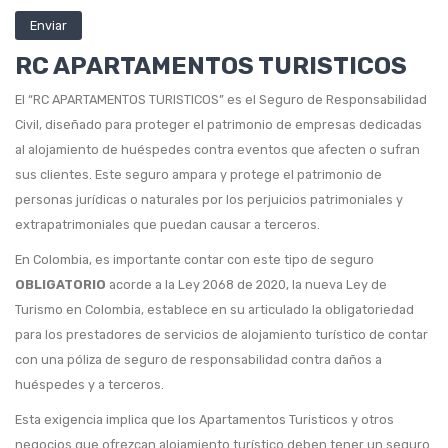
Seguro de Carro Seguros Bolivar
RC APARTAMENTOS TURISTICOS
AXA COLPATRIA
El “RC APARTAMENTOS TURISTICOS” es el Seguro de Responsabilidad
Seguro de Carro Axa Colpatria
Civil, diseñado para proteger el patrimonio de empresas dedicadas
VIDA
al alojamiento de huéspedes contra eventos que afecten o sufran
sus clientes. Este seguro ampara y protege el patrimonio de
SEGUROS BOLIVAR
personas jurídicas o naturales por los perjuicios patrimoniales y
extrapatrimoniales que puedan causar a terceros.
Seguro de Vida Seguros Bolivar
En Colombia, es importante contar con este tipo de seguro
Seguro de Vida Seguros Bolivar Proteccion Credito
OBLIGATORIO
acorde a la Ley 2068 de 2020, la nueva Ley de
Turismo en Colombia, establece en su articulado la obligatoriedad
Seguro de Vida Grupo Seguros Bolivar
para los prestadores de servicios de alojamiento turístico de contar
AXA COLPATRIA
con una póliza de seguro de responsabilidad contra daños a
huéspedes y a terceros.
Seguro de Vida Axa Colpatria
Esta exigencia implica que los Apartamentos Turisticos y otros
Seguro de Vida Axa Colpatria Deudores
negocios que ofrezcan alojamiento turístico deben tener un seguro