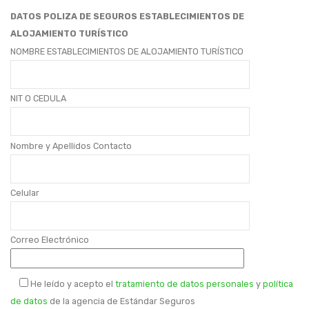
DATOS POLIZA DE SEGUROS ESTABLECIMIENTOS DE
SALUD
ALOJAMIENTO TURÍSTICO
NOMBRE ESTABLECIMIENTOS DE ALOJAMIENTO TURÍSTICO
SEGUROS BOLIVAR
POLIZA SALUD INTEGRAL SEGUROS BOLIVAR
NIT O CEDULA
POLIZA SALUD INTERNACIONAL SEGUROS BOLIVAR
POLIZA SALUD SEGUROS BOLIVAR
Nombre y Apellidos Contacto
AXA COLPATRIA
Celular
Medicina Prepagada Axa Colpatria Original
Medicina Prepagada Axa Colpatria Alterno
Correo Electrónico
Medicina Prepagada Axa Colpatria Fesalud
CARRO
He leído y acepto el
tratamiento de datos personales
y
política
de datos
de la agencia de Estándar Seguros
SEGUROS BOLIVAR