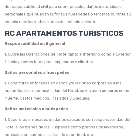
HOGAR
de responsabilidad civil para cubrir posibles daños materiales o
personales que puedan sufrir sus huéspedes o terceros durante su
SEGUROS BOLIVAR
estadía o en las instalaciones del establecimiento.
RC APARTAMENTOS TURISTICOS
Seguro incendio y terremoto SEGUROS BOLIVAR
Responsabilidad civil general
AXA COLPATRIA
1. Cubre las Operaciones del Hotel tanto al Interior o como al Exterior.
Seguro incendio y terremoto AXA COLPATRIA
2. Incluye coberturas para empleados y clientes.
PYME
Daños personales a huéspedes
SEGUROS BOLIVAR
1. Coberturas enfocadas en daños y/o lesiones corporales a los
huspedes sin responsabilidad del Hotel, se incluyen amparos como
Seguro Tranquilidad PYME Seguros Bolivar
Muerte, Gastos Medicos, Traslados y Exequias.
AXA COLPATRIA
Daños materiales a huéspedes
SEGURO EMPRESARIAL AXA COLPATRIA
1. Coberuras enfocadas en daños causados con responsabilidad del
Hotel a los bienes de los Huspedes como prendas de lavanderia,
COPROPIEDADES
equipajes en custodia, cajillas de seguridad, etc.