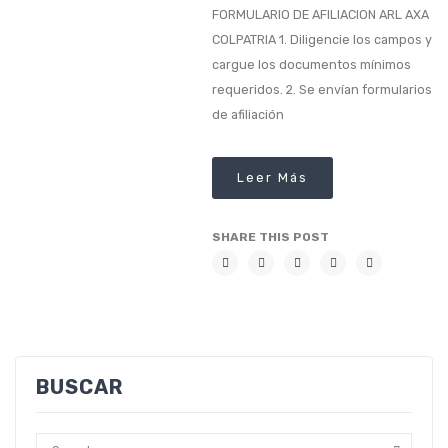
FORMULARIO DE AFILIACION ARL AXA
SALUD
COLPATRIA 1. Diligencie los campos y
cargue los documentos mínimos
SEGUROS BOLIVAR
requeridos. 2. Se envían formularios
de afiliación
POLIZA SALUD INTEGRAL SEGUROS BOLIVAR
POLIZA SALUD INTERNACIONAL SEGUROS BOLIVAR
Leer Más
POLIZA SALUD SEGUROS BOLIVAR
SHARE THIS POST
AXA COLPATRIA
Medicina Prepagada Axa Colpatria Original
Medicina Prepagada Axa Colpatria Alterno
Medicina Prepagada Axa Colpatria Fesalud
BUSCAR
CARRO
SEGUROS BOLIVAR