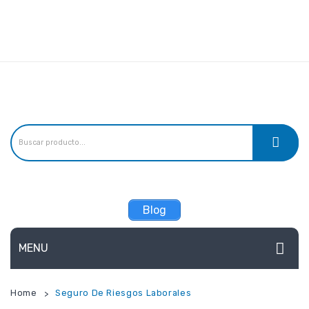
Linea de atención:
Teléfonos:
(57) 3156241527, (57) 3165799798,
Email:
estandarseguros@gmail.com
Blog
MENU
ARL
Home
Seguro De Riesgos Laborales
>