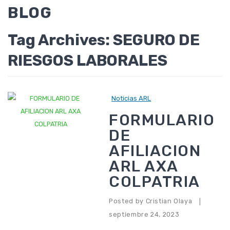
AFILIACION ARL
BLOG
ARL SEGUROS BOLIVAR
Tag Archives:
SEGURO DE
ARL POSITIVA
RIESGOS LABORALES
ARL AXA COLPATRIA
ARL COLMENA SEGUROS
Noticias ARL
TRASLADO ARL
FORMULARIO
ARL SEGUROS BOLIVAR
DE
AFILIACION
ARL POSITIVA
ARL AXA
ARL AXA COLPATRIA
COLPATRIA
ARL COLMENA SEGUROS
Posted by
Cristian Olaya
|
INTERMEDIACIÓN ARL
septiembre 24, 2023
SERVICIO INTERMEDIACION ARL